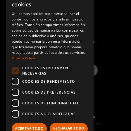
cookies
GERMAN
Utilizamos cookies para personalizar el
contenido, los anuncios y analizar nuestro
SPANISH
tráfico. También compartimos información
sobre su uso de nuestro sitio con nuestros
socios de publicidad y análisis, quienes
pueden combinarla con otra información
PREGUNTAS MÁS FRECUENTES.
que les haya proporcionado o que hayan
recopilado a partir del uso de sus servicios.
Privacy Policy
COOKIES ESTRICTAMENTE
LinkedIn
YouTube
Instagram
Twitter
NECESARIAS
COOKIES DE RENDIMIENTO
COOKIES DE PREFERENCIAS
COOKIES DE FUNCIONALIDAD
COOKIES NO CLASIFICADAS
©2022 FlexQube – All rights reserved
Page generated: Wed Aug 05 2026 22:28:02 GMT+0000 (Coordinated Universal Time)
RECHAZAR TODO
ACEPTAR TODO