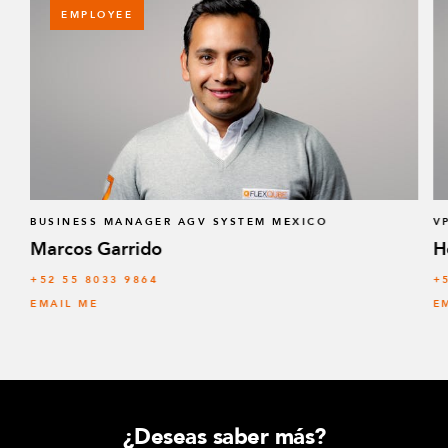
EMPLOYEE
BUSINESS MANAGER AGV SYSTEM MEXICO
V
Marcos Garrido
H
+52 55 8033 9864
+
EMAIL ME
E
¿Deseas saber más?