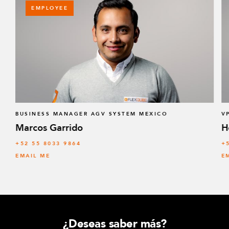
EMPLOYEE
BUSINESS MANAGER AGV SYSTEM MEXICO
V
Marcos Garrido
H
+52 55 8033 9864
+
EMAIL ME
E
¿Deseas saber más?