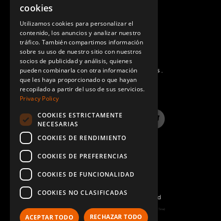
ENGLISH
cookies
GERMAN
Utilizamos cookies para personalizar el
contenido, los anuncios y analizar nuestro
SPANISH
tráfico. También compartimos información
sobre su uso de nuestro sitio con nuestros
socios de publicidad y análisis, quienes
pueden combinarla con otra información
PREGUNTAS MÁS FRECUENTES.
que les haya proporcionado o que hayan
recopilado a partir del uso de sus servicios.
Privacy Policy
COOKIES ESTRICTAMENTE
LinkedIn
YouTube
Instagram
Twitter
NECESARIAS
COOKIES DE RENDIMIENTO
COOKIES DE PREFERENCIAS
COOKIES DE FUNCIONALIDAD
COOKIES NO CLASIFICADAS
©2022 FlexQube – All rights reserved
Page generated: Fri Aug 07 2026 12:12:38 GMT+0000 (Coordinated Universal Time)
RECHAZAR TODO
ACEPTAR TODO