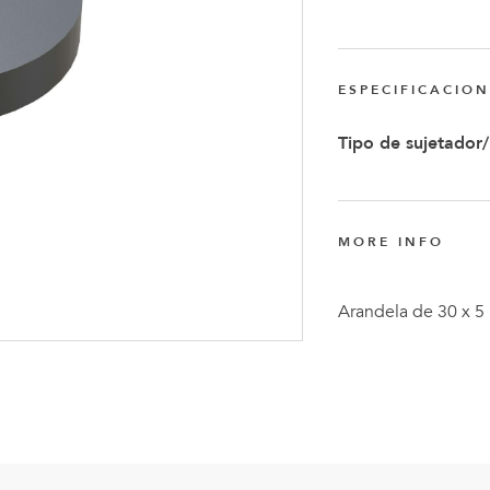
Anders
Fogelbe
Nombra
ESPECIFICACIO
Director
Tipo de sujetador
Ejecutiv
de
FlexQub
MORE INFO
Arandela de 30 x 