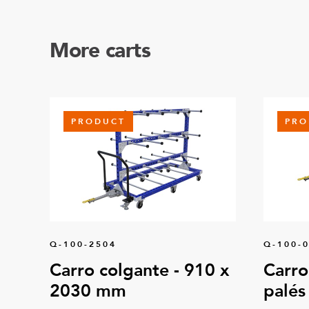
More carts
PRODUCT
PRO
Q-100-2504
Q-100-
Carro colgante - 910 x
Carro
2030 mm
palés