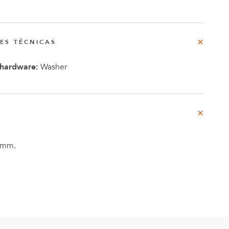
rg
do
NES TÉCNICAS
/hardware:
Washer
o
Casos de
e
Estudio
5 mm.