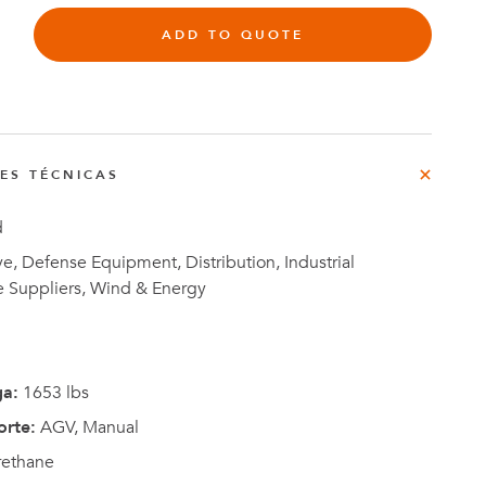
ADD TO QUOTE
rg
do
o
NES TÉCNICAS
Casos de
e
Estudio
d
, Defense Equipment, Distribution, Industrial
e Suppliers, Wind & Energy
ga:
1653 lbs
orte:
AGV, Manual
rethane