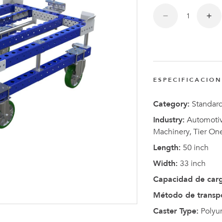
Anders
Fogelbe
Nombra
Director
Ejecutiv
ESPECIFICACIO
de
FlexQub
Category:
Standar
Industry:
Automotive
Machinery, Tier On
Length:
50 inch
Width:
33 inch
Capacidad de car
Método de transp
Caster Type:
Polyu