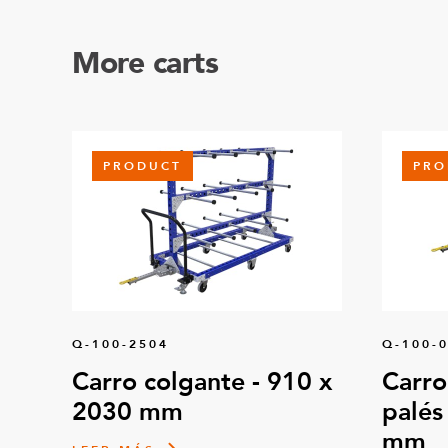
More carts
PRODUCT
PRO
Q-100-2504
Q-100-
Carro colgante - 910 x
Carro
2030 mm
palés
mm