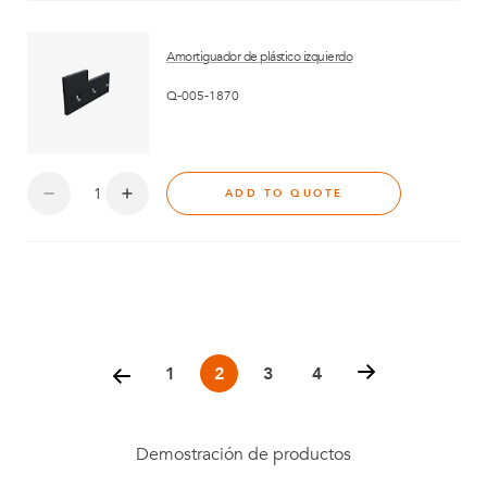
Amortiguador de plástico izquierdo
Q-005-1870
ADD TO QUOTE
Posts
pagination
1
2
3
4
Demostración de productos