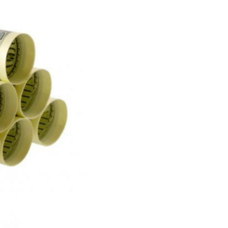
rg
do
o
Casos de
e
Estudio