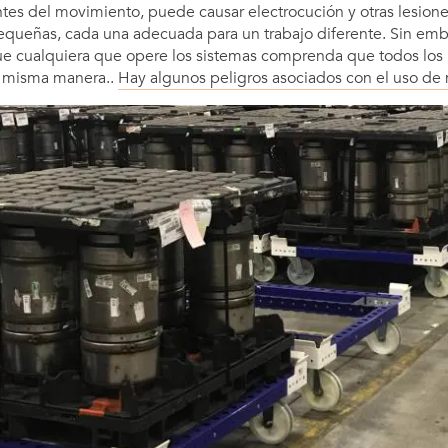
antes del movimiento, puede causar electrocución y otras lesiones
queñas, cada una adecuada para un trabajo diferente. Sin emba
e cualquiera que opere los sistemas comprenda que todos los p
a misma manera..
Hay algunos peligros asociados con el uso de