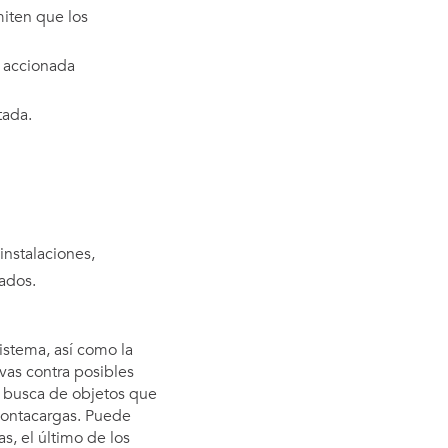
miten que los
a accionada
tada.
instalaciones,
lados.
istema, así como la
as contra posibles
n busca de objetos que
montacargas. Puede
, el último de los