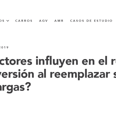
OS
CARROS
AGV
AMR
CASOS DE ESTUDIO
UNNER
2019
tores influyen en el 
versión al reemplazar 
CIÓN
rgas?