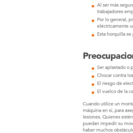
Al ser más segura
trabajadores emp
Por lo general, 
eléctricamente un
Esta horquilla se
Preocupacio
Ser aplastado o p
Chocar contra los
El riesgo de elec
El vuelco de la ca
Cuando utilice un monta
máquina en sí, para as
lesiones. Quienes esté
puedan impedir su movi
haber muchos obstáculos