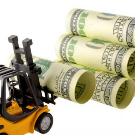
Anders
Fogelbe
Nombra
Director
Ejecutiv
de
FlexQub