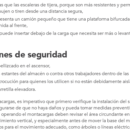
s que las escaleras de tijera, porque son más resistentes y per
ujen o tiren desde una distancia segura,
presenta un camión pequeño que tiene una plataforma bifurcad
ida al frente,
 puede insertar debajo de la carga que necesita ser más o levan
nes de seguridad
ellizcado en el ascensor,
 estantes del almacén o contra otros trabajadores dentro de las 
trocución para quienes los utilicen si no están debidamente ais
rretilla elevadora.
cargas, es imperativo que primero verifique la instalación del s
egurarse de que no haya daños y pueda tomar medidas preventiv
n operando el montacargas deben revisar el área circundante e
miento vertical, y especialmente antes de mover la base del 
 para el movimiento adecuado, como árboles o líneas eléctricas