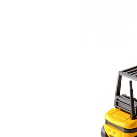
Soluciones para colgar
Parts
Soluciones Madre-Hija
Carros de kit y soluciones
especializadas