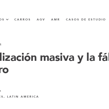
OS
CARROS
AGV
AMR
CASOS DE ESTUDIO
UNNER
1
ización masiva y la fá
ro
CIÓN
s
ES, LATIN AMERICA