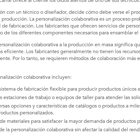
icante ofrece al cliente los oídos atentos de uno de sus técnicos.
ción con un técnico o diseñador, decide cómo debe verse el prod
 producción. La personalización colaborativa es un proceso pr
de fabricación. Los fabricantes que ofrecen servicios de pers
o de los diferentes componentes necesarios para ensamblar el p
ersonalización colaborativa a la producción en masa significa q
s eficiente. Los fabricantes generalmente no tienen los recurso
iente. Por lo tanto, se requieren métodos de colaboración más ef
nalización colaborativa incluyen:
istema de fabricación flexible para producir productos únicos 
staciones de trabajo o equipos de taller para atender las solic
rsas opciones y características de catálogos o productos a mile
roductos personalizados.
o de materiales para satisfacer la mayor demanda de productos p
de la personalización colaborativa sin afectar la calidad del ren