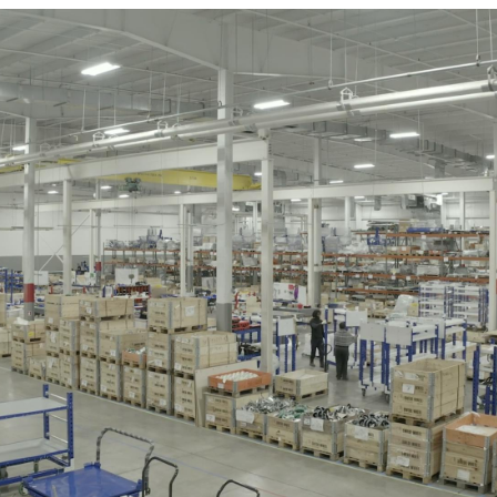
Anders
Fogelbe
Nombra
Director
Ejecutiv
de
FlexQub