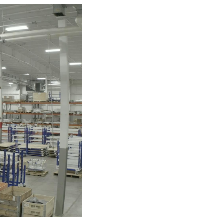
rg
do
o
Casos de
e
Estudio