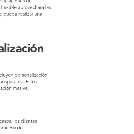
instalaciones de
 flexible aprovechará las
se pueda realizar una
lización
ncluyen personalización
ransparente. Estos
zación masiva.
asos, los clientes
 proceso de