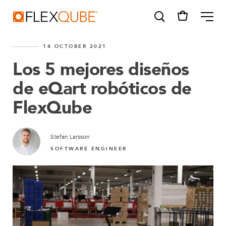
FlexQube
ME
14 OCTOBER 2021
Los 5 mejores diseños
de eQart robóticos de
FlexQube
SUGGESTIONS
Tugger cart
Find a sales person
Stefan Larsson
SOFTWARE ENGINEER
How do I order?