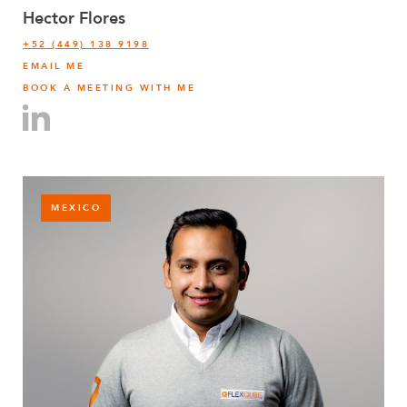
Hector Flores
+52 (449) 138 9198
EMAIL ME
BOOK A MEETING WITH ME
MEXICO