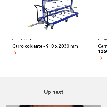
Q-100-2504
Q-10
Carro colgante - 910 x 2030 mm
Carr
126
Up next