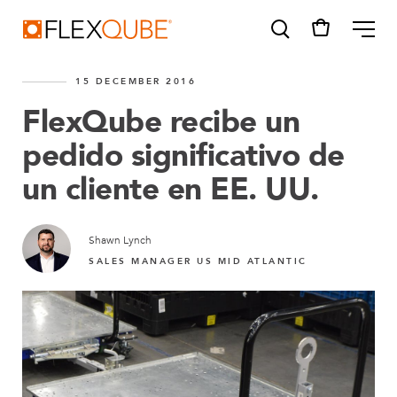
FlexQube
ME
15 DECEMBER 2016
FlexQube recibe un
pedido significativo de
un cliente en EE. UU.
SUGGESTIONS
Tugger cart
Find a sales person
Shawn Lynch
SALES MANAGER US MID ATLANTIC
How do I order?