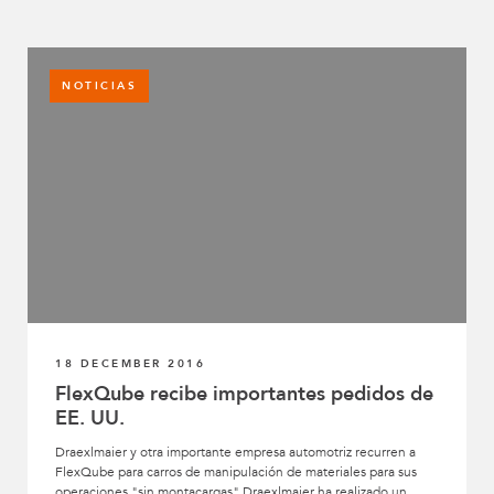
NOTICIAS
18 DECEMBER 2016
FlexQube recibe importantes pedidos de
EE. UU.
Draexlmaier y otra importante empresa automotriz recurren a
FlexQube para carros de manipulación de materiales para sus
operaciones "sin montacargas" Draexlmaier ha realizado un