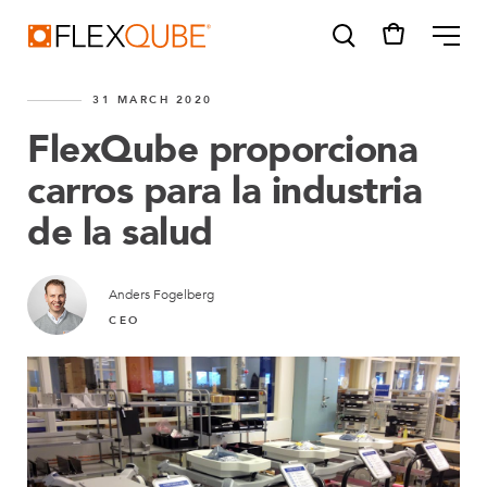
FlexQube
ME
31 MARCH 2020
FlexQube proporciona
carros para la industria
de la salud
SUGGESTIONS
Tugger cart
Find a sales person
Anders Fogelberg
CEO
How do I order?