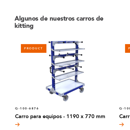
Algunos de nuestros carros de
kitting
PRODUCT
Q-100-6876
Q-10
Carro para equipos - 1190 x 770 mm
Carr