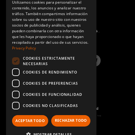
Utilizamos cookies para personalizar el
contenido, los anuncios y analizar nuestro
SPANISH
tráfico. También compartimos información
sobre su uso de nuestro sitio con nuestros
socios de publicidad y análisis, quienes
pueden combinarla con otra información
PREGUNTAS MÁS FRECUENTES.
que les haya proporcionado o que hayan
recopilado a partir del uso de sus servicios.
Privacy Policy
COOKIES ESTRICTAMENTE
LinkedIn
YouTube
Instagram
Twitter
NECESARIAS
COOKIES DE RENDIMIENTO
COOKIES DE PREFERENCIAS
COOKIES DE FUNCIONALIDAD
COOKIES NO CLASIFICADAS
©2022 FlexQube – All rights reserved
Page generated: Sat Aug 08 2026 07:39:25 GMT+0000 (Coordinated Universal Time)
RECHAZAR TODO
ACEPTAR TODO
Política y Términos
MOSTRAR DETALLES