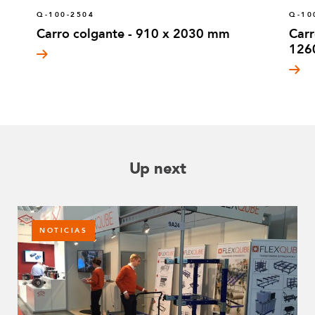
Q-100-2504
Q-10
Carro colgante - 910 x 2030 mm
Carr
126
Up next
NOTICIAS