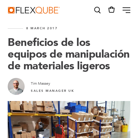
FlexQube
ME
8 MARCH 2017
Beneficios de los
equipos de manipulación
de materiales ligeros
SUGGESTIONS
Tugger cart
Find a sales person
Tim Massey
SALES MANAGER UK
How do I order?