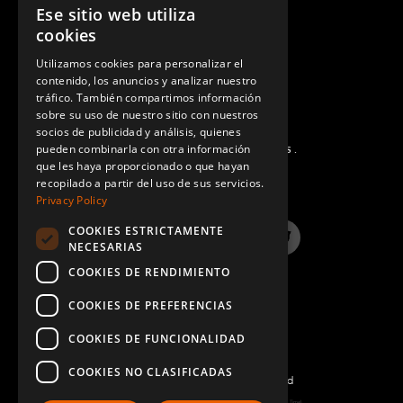
Ese sitio web utiliza
ENGLISH
cookies
GERMAN
Utilizamos cookies para personalizar el
contenido, los anuncios y analizar nuestro
SPANISH
tráfico. También compartimos información
sobre su uso de nuestro sitio con nuestros
socios de publicidad y análisis, quienes
pueden combinarla con otra información
PREGUNTAS MÁS FRECUENTES.
que les haya proporcionado o que hayan
recopilado a partir del uso de sus servicios.
Privacy Policy
COOKIES ESTRICTAMENTE
LinkedIn
YouTube
Instagram
Twitter
NECESARIAS
COOKIES DE RENDIMIENTO
COOKIES DE PREFERENCIAS
COOKIES DE FUNCIONALIDAD
COOKIES NO CLASIFICADAS
©2022 FlexQube – All rights reserved
Page generated: Sun Aug 09 2026 05:42:08 GMT+0000 (Coordinated Universal Time)