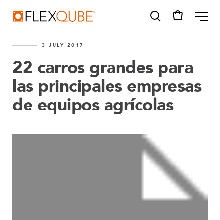
FlexQube
ME
3 JULY 2017
22 carros grandes para
las principales empresas
de equipos agrícolas
SUGGESTIONS
Tugger cart
Find a sales person
How do I order?