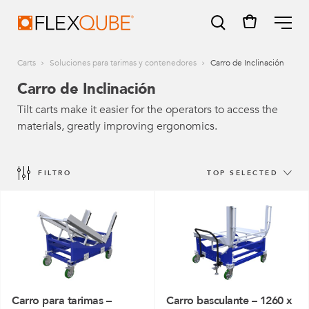
FlexQube
ME
Carts
Soluciones para tarimas y contenedores
Carro de Inclinación
Carro de Inclinación
Tilt carts make it easier for the operators to access the
materials, greatly improving ergonomics.
SUGGESTIONS
Tugger cart
FILTRO
TOP SELECTED
Find a sales person
How do I order?
Carro para tarimas –
Carro basculante – 1260 x