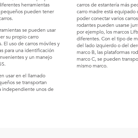
diferentes herramientas
carros de estantería más p
os pequeños pueden tener
carro madre está equipado 
arros.
poder conectar varios carros
rodantes pueden usarse jun
erramientas se pueden usar
por ejemplo, los marcos Lif
r su propio carro
diferentes. Con el tipo de 
. El uso de carros móviles y
del lado izquierdo o del de
s para una identificación
marco B, las plataformas ro
onvenientes y un manejo
marco C, se pueden transport
5S.
mismo marco.
n usar en el llamado
equeños se transportan
a independiente unos de