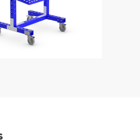
rg
do
o
Casos de
e
Estudio
s