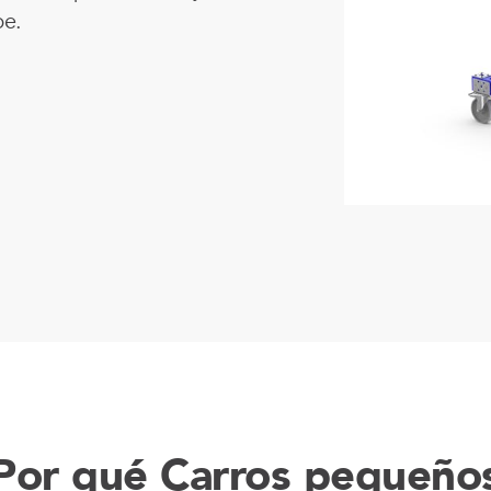
be.
Anders
Fogelbe
Nombra
Director
Ejecutiv
de
FlexQub
Por qué Carros pequeño