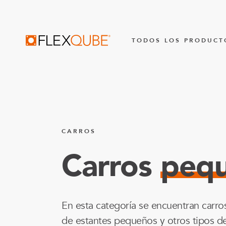
FlexQube
TODOS LOS PRODUCT
EXPLORAR TODO
STILL LIFTR
Todos Los Carros
LiftRunner
CARROS
CARROS MECÁNICOS
AUTOMATIZA
Carros
peq
Soluciones para tarimas y
AGV
contenedores
AMR
Soluciones de estanterías
En esta categoría se encuentran carro
Soluciones de flujo
de estantes pequeños y otros tipos de
PIEZAS