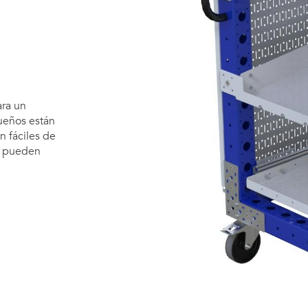
ara un
ueños están
n fáciles de
e pueden