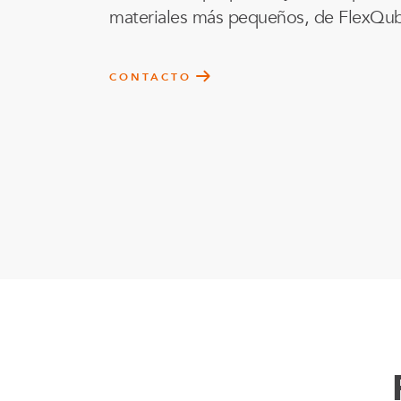
Soluciones para colgar
materiales más pequeños, de FlexQu
Parts
Soluciones Madre-Hija
CONTACTO
Carros de kit y soluciones
especializadas